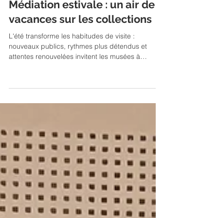
6 juil.
Médiation estivale : un air de
vacances sur les collections
L'été transforme les habitudes de visite :
nouveaux publics, rythmes plus détendus et
attentes renouvelées invitent les musées à
repenser leur médiation. Espaces de transition,
ateliers hors les murs ou parcours ludiques, les
initiatives estivales cherchent à rendre les
collections plus accessibles sans en simplifier le
contenu. Trois exemples montrent comment les
musées s'adaptent à cette saison tout en restant
fidèles à leur mission culturelle.