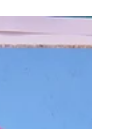
Les 18-25 ans boudent-ils vraiment les musées ?
À Arras et Dunkerque, des projets participatifs,
des médiations co-construites et des formats
événementiels montrent au contraire un fort désir
de culture. Entre quête de légitimité, besoin
d’accompagnement et envie d’expériences
sensibles, les jeunes adultes invitent les
institutions à repenser leurs pratiques pour créer
une relation durable.