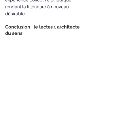
rendant la littérature à nouveau 
désirable.
Conclusion : le lecteur, architecte 
du sens
En fin de compte, cette médiation nous 
ramène à une vérité fondamentale 
énoncée par Roland Barthes: c’est le 
lecteur qui, par son parcours et sa 
sensibilité, « construit » le contenu du 
livre. Propos dont est aussi convaincu 
l’auteur-illustrateur jeunesse Hervé 
Tullet, affirmant que ses livres « ne sont 
pas finis », car le lecteur doit les 
inventer par sa propre lecture.
Dès lors, qui est vraiment le médiateur 
? Est-ce celui qui mène l’action de 
médiation ou est-ce le livre lui-même ? 