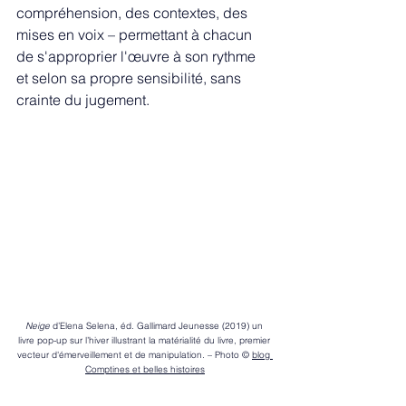
compréhension, des contextes, des 
mises en voix – permettant à chacun 
de s'approprier l'œuvre à son rythme 
et selon sa propre sensibilité, sans 
crainte du jugement.
Neige
 d’Elena Selena, éd. Gallimard Jeunesse (2019) un 
livre pop-up sur l’hiver illustrant la matérialité du livre, premier 
vecteur d'émerveillement et de manipulation. – Photo © 
blog 
Comptines et belles histoires