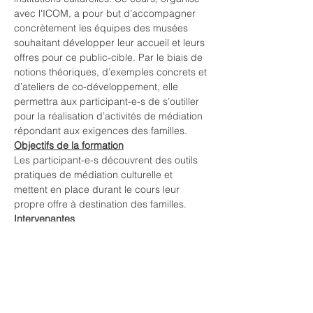
avec l'ICOM, a pour but d’accompagner 
concrètement les équipes des musées 
souhaitant développer leur accueil et leurs 
offres pour ce public-cible. Par le biais de 
notions théoriques, d’exemples concrets et 
d’ateliers de co-développement, elle 
permettra aux participant-e-s de s’outiller 
pour la réalisation d’activités de médiation 
répondant aux exigences des familles.
Objectifs de la formation
Les participant-e-s découvrent des outils 
pratiques de médiation culturelle et 
mettent en place durant le cours leur 
propre offre à destination des familles.
Intervenantes
Anne-Sophie Marchal, co-directrice de La 
Lucarne et responsable de la médiation et 
de l'accueil des publics au Château de 
Chillon
Sara Terrier, co-directrice de La Lucarne et 
médiatrice culturelle au Musée Jenisch 