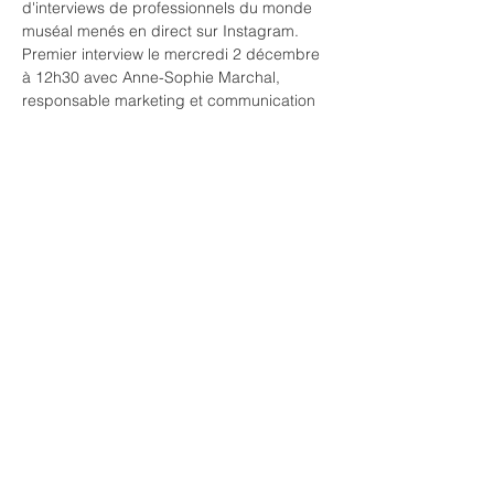
d'interviews de professionnels du monde 
muséal menés en direct sur Instagram.
Premier interview le mercredi 2 décembre 
à 12h30 avec Anne-Sophie Marchal, 
responsable marketing et communication 
au 
Sensorium
 (Walkringen, Berne). Elle 
nous parlera de l'impact de la pandémie 
sur les activités de cette institution où la 
manipulation est au centre de l'expérience.
Le live sera ensuite disponible sur nos 
réseaux sociaux 
>>>
Image (c) Sensorium
Partager cet événement
© 2026 La
Lucarne